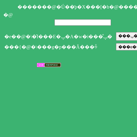
�������@�Ǘ��҃p�X���[�h�@���
�@
�e��@�\�̑I���E�ݒ�A�w�i���̐ݒ�
���{�@�\���g�p���Ă���ꍇ