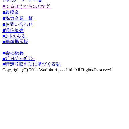
ｻｲﾄﾄｯﾌﾟ
|
ﾍﾟｰｼﾞ一覧
■てるぼうからのﾒｯｾｰｼﾞ
■義援金
■協力企業一覧
■お問い合わせ
■通信販売
■ｶｰﾄをみる
■画像掲示板
■会社概要
■ﾌﾟﾗｲﾊﾞｼｰﾎﾟﾘｼｰ
■特定商取引法に基づく表記
Copyright (C) 2011 Wadukuri ,.co.Ltd. All Rights Reserved.