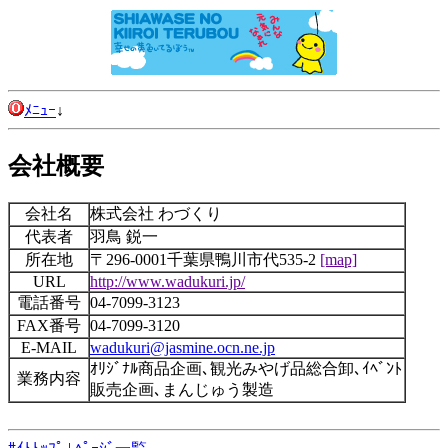
ﾒﾆｭｰ
↓
会社概要
会社名
株式会社 わづくり
代表者
羽鳥 鋭一
所在地
〒296-0001千葉県鴨川市代535-2
[map]
URL
http://www.wadukuri.jp/
電話番号
04-7099-3123
FAX番号
04-7099-3120
E-MAIL
wadukuri@jasmine.ocn.ne.jp
ｵﾘｼﾞﾅﾙ商品企画､観光みやげ品総合卸､ｲﾍﾞﾝﾄ
業務内容
販売企画､まんじゅう製造